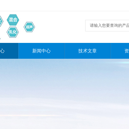
心
新闻中心
技术文章
资