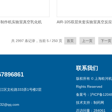
S酱料制作机实验室真空乳化机
共 2997 条记录，当前 5 / 250 页
首页
上一页
下一页
联系我们
67896861
版权所有 © 上海欧河机
Rights Reserved
江区文松路333弄1号楼2层
备案号：沪ICP备12048
技术支持：
制药网
332@qq.com
总访问量：284061