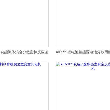
型多功能流体混合分散搅拌反应釜