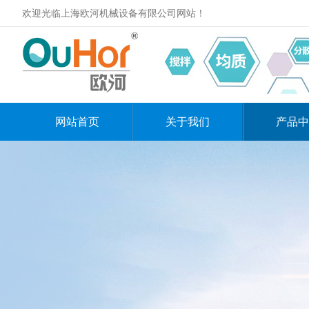
欢迎光临上海欧河机械设备有限公司网站！
网站首页
关于我们
产品中