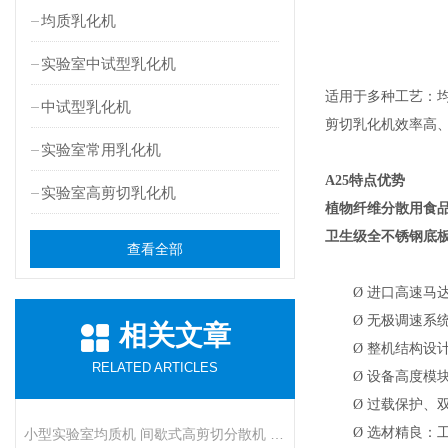
均质乳化机
实验室中试型乳化机
适用于多种工艺：均质
中试型乳化机
剪切乳化机效率高
实验室常用乳化机
A25
特点优势
实验室高剪切乳化机
植物纤维分散用食
卫生级全不锈钢底
查看全部
Ø
进口高速马
Ø
无极调速系统
相关文章
Ø
整机结构设
RELATED ARTICLES
Ø
设备高度模
Ø
过载保护、
Ø
选材精良：
小型实验室均质机 间歇式高剪切分散机 浆料乳液打样设备