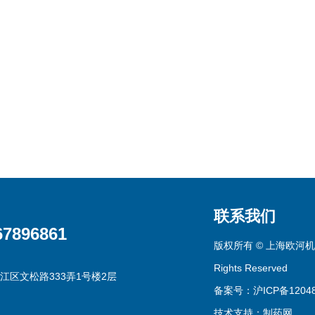
联系我们
67896861
版权所有 © 上海欧河机
Rights Reserved
江区文松路333弄1号楼2层
备案号：沪ICP备12048
技术支持：
制药网