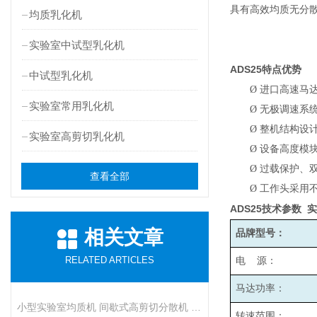
具有高效均质无分
均质乳化机
实验室中试型乳化机
ADS25
特点优势
中试型乳化机
Ø
进口高速马
实验室常用乳化机
Ø
无极调速系统
Ø
整机结构设
实验室高剪切乳化机
Ø
设备高度模
Ø
过载保护、
查看全部
Ø
工作头采用
ADS25
技术参数
实
相关文章
品牌型号：
RELATED ARTICLES
电 源：
马达功率：
小型实验室均质机 间歇式高剪切分散机 浆料乳液打样设备
转速范围：