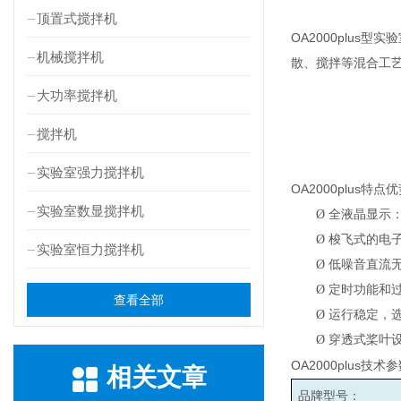
顶置式搅拌机
OA2000plus
型实验
机械搅拌机
散、搅拌等混合工
大功率搅拌机
搅拌机
实验室强力搅拌机
OA2000plus
特点优
实验室数显搅拌机
Ø
全液晶显示
Ø
梭飞式的电子
实验室恒力搅拌机
Ø
低噪音直流
Ø
定时功能和
查看全部
Ø
运行稳定，
Ø
穿透式桨叶
OA2000plus
技术参
相关文章
品牌型号：