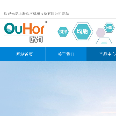
欢迎光临上海欧河机械设备有限公司网站！
网站首页
关于我们
产品中心