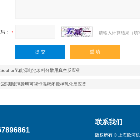
证码：
请输入计算结果（填
-2Souhor氢能源电池浆料分散用真空反应釜
R-2S高硼玻璃透明可视恒温密闭搅拌乳化反应釜
联系我们
67896861
版权所有 © 上海欧河机