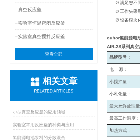
Ø
满足您不
真空反应釜
Ø
工作头采
Ø
设备模块
实验室恒温密闭反应釜
实验室真空搅拌反应釜
ouhor氢能源
AIR-2S
系列真空
查看全部
品牌型号：
电 源：
相关文章
小搅拌量：
RELATED ARTICLES
小乳化量：
最大允许处理量
小型真空反应釜的应用领域
最高工作温度：
实验室常用反应釜的种类与应用
加热方式：
氢能源电池浆料的分散混合