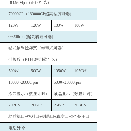
-0.096Mpa
（正压可选）
70000CP
（130000CP超高粘度可选）
120W
120W
180W
180W
0~200rpm(
超高转速可选)
锚式刮壁搅拌桨（螺带式可选）
硅橡胶（PTFE硬刮壁可选）
：
500W
500W
1050W
1050W
：
10000~28000rpm
5000~25000rpm
液晶显示（数显计时）
液晶显示（数显计时）
：
20BCS
20BCS
25BCS
30BCS
均质机口+投料口+测温口+真空口+3个备用口
电动升降