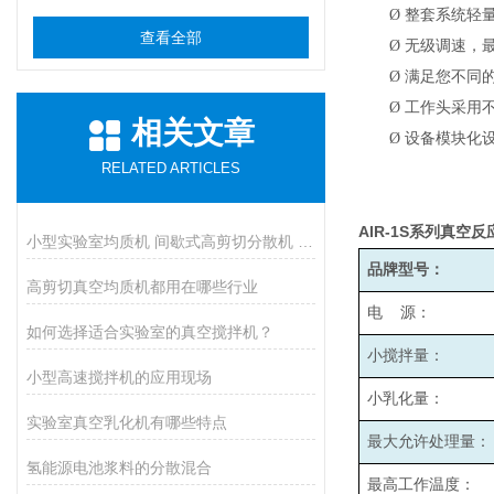
Ø
整套系统轻
查看全部
Ø
无级调速，最高
Ø
满足您不同
Ø
工作头采用
相关文章
Ø
设备模块化
RELATED ARTICLES
AIR-1S
系列真空反
小型实验室均质机 间歇式高剪切分散机 浆料乳液打样设备
品牌型号：
高剪切真空均质机都用在哪些行业
电 源：
如何选择适合实验室的真空搅拌机？
小搅拌量：
小型高速搅拌机的应用现场
小乳化量：
实验室真空乳化机有哪些特点
最大允许处理量：
氢能源电池浆料的分散混合
最高工作温度：