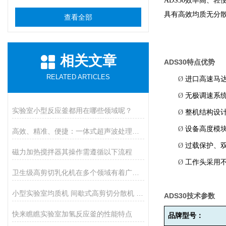
ADS30
效率高、轻
具有高效均质无分
查看全部
相关文章
ADS30
特点优势
RELATED ARTICLES
Ø
进口高速马
Ø
无极调速系
实验室小型反应釜都用在哪些领域呢？
Ø
整机结构设
Ø
设备高度模
高效、精准、便捷：一体式超声波处理器在各领域的惊人应用！
Ø
过载保护、
磁力加热搅拌器其操作需遵循以下流程
Ø
工作头采用
卫生级高剪切乳化机在多个领域有着广泛的应用
小型实验室均质机 间歇式高剪切分散机 浆料乳液打样设备
ADS30
技术参数
快来瞧瞧实验室加氢反应釜的性能特点
品牌型号：