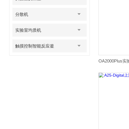
分散机
实验室均质机
触摸控制智能反应釜