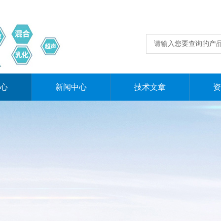
心
新闻中心
技术文章
资