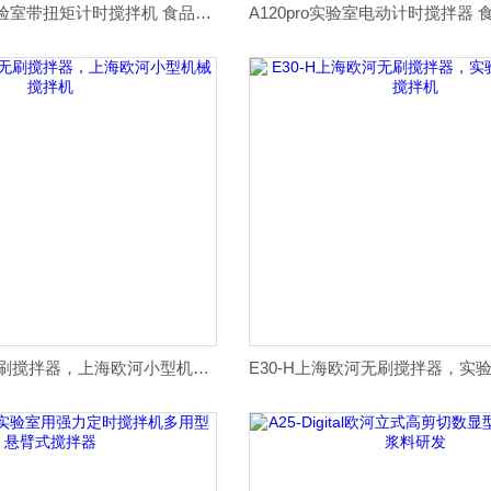
A300pro欧河实验室带扭矩计时搅拌机 食品研发用
E30-H实验室无刷搅拌器，上海欧河小型机械搅拌机