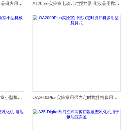
A120pro实验室电动计时搅拌器 食品研发用搅拌机
A120pro实验室电动计时搅拌器 化妆品用搅拌机
E30-H上海欧河无刷搅拌器，实验室小型机械搅拌机
OA2000Plus实验室用强力定时搅拌机多用型悬臂式