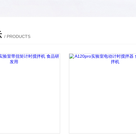
示
/ PRODUCTS