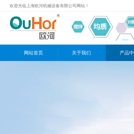
欢迎光临上海欧河机械设备有限公司网站！
网站首页
关于我们
产品中