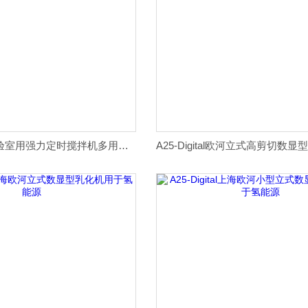
OA2000Plus实验室用强力定时搅拌机多用型悬臂式搅拌器