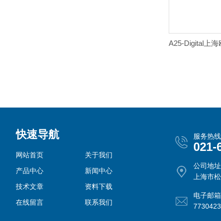
快速导航
服务热线
021-
网站首页
关于我们
公司地址
产品中心
新闻中心
上海市松
技术文章
资料下载
电子邮箱
在线留言
联系我们
773042