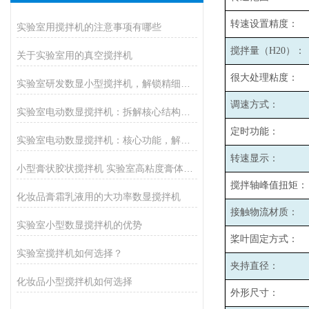
转速设置精度：
实验室用搅拌机的注意事项有哪些
搅拌量（H20）：
关于实验室用的真空搅拌机
很大处理粘度：
实验室研发数显小型搅拌机，解锁精细化搅拌新体验
调速方式：
实验室电动数显搅拌机：拆解核心结构，解锁高效运转的底层逻辑
定时功能：
实验室电动数显搅拌机：核心功能，解锁实验搅拌的高效密码
转速显示：
小型膏状胶状搅拌机 实验室高粘度膏体胶水均质搅拌设备厂家
搅拌轴峰值扭矩：
化妆品膏霜乳液用的大功率数显搅拌机
接触物流材质：
实验室小型数显搅拌机的优势
桨叶固定方式：
实验室搅拌机如何选择？
夹持直径：
化妆品小型搅拌机如何选择
外形尺寸：