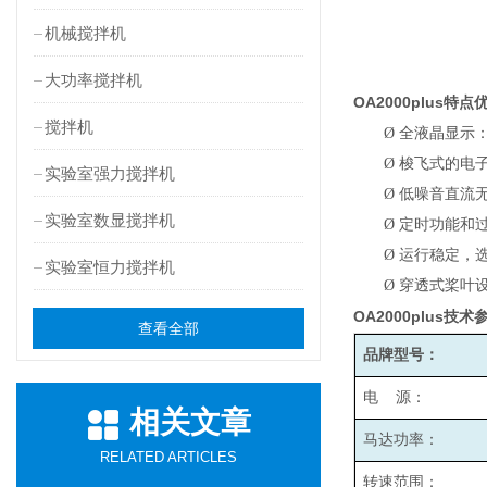
机械搅拌机
大功率搅拌机
OA2000plus
特点
搅拌机
Ø
全液晶显示
Ø
梭飞式的电子
实验室强力搅拌机
Ø
低噪音直流
实验室数显搅拌机
Ø
定时功能和
Ø
运行稳定，
实验室恒力搅拌机
Ø
穿透式桨叶
OA2000plus
技术
查看全部
品牌型号：
电 源：
相关文章
马达功率：
RELATED ARTICLES
转速范围：