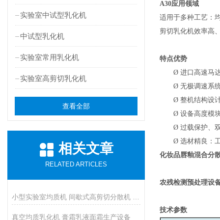
A30
应用领域
实验室中试型乳化机
适用于多种工艺：均质
剪切乳化机效率高
中试型乳化机
实验室常用乳化机
特点优势
Ø
进口高速马
实验室高剪切乳化机
Ø
无极调速系统：
Ø
整机结构设
查看全部
Ø
设备高度模
Ø
过载保护、
Ø
选材精良：
相关文章
化妆品唇釉混合分
RELATED ARTICLES
农残检测预处理设
小型实验室均质机 间歇式高剪切分散机 浆料乳液打样设备
技术参数
真空均质乳化机 膏霜乳液面霜生产设备