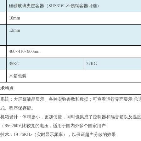
：
硅硼玻璃夹层容器（SUS316L不锈钢容器可选）
10mm
12mm
460
×410×900mm
35KG
37KG
木箱包装
技术特点
制系统：大屏幕液晶显示、各种实验参数和数据；
可查看运行界面显示
总
模式、程序保存键。
的机箱设计：体积更小，更加便捷，同时也集成了控制器和隔音箱以及温
：85~260V,比较宽的电压，适用于国内外多个国家用户；
技术：19-26KHz（实时显示频率），以保证超声分散的效果；