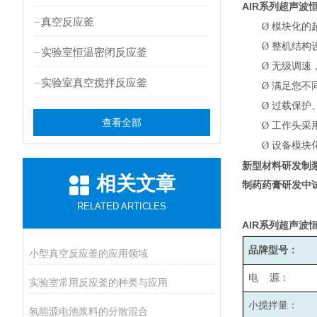
AIR
系列超声波
真空反应釜
Ø
模块化的
Ø
整机结构
实验室恒温密闭反应釜
Ø
无级调速，
实验室真空搅拌反应釜
Ø
满足您不
Ø
过载保护
查看全部
Ø
工作头采
Ø
设备模块
新型材料研发制
相关文章
制药药膏研发中
RELATED ARTICLES
AIR
系列超声波
品牌型号：
小型真空反应釜的应用领域
电 源：
实验室常用反应釜的种类与应用
小搅拌量：
氢能源电池浆料的分散混合