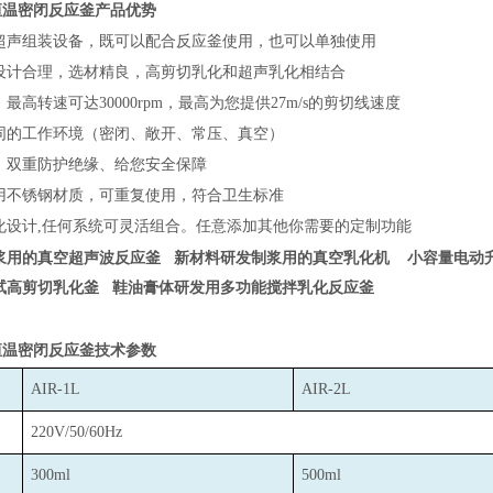
恒温密闭反应釜产品优势
超声组装设备，既可以配合反应釜使用，也可以单独使用
设计合理，选材精良，高剪切乳化和超声乳化相结合
最高转速可达30000rpm，最高为您提供27m/s的剪切线速度
同的工作环境（密闭、敞开、常压、真空）
、双重防护绝缘、给您安全保障
用不锈钢材质，可重复使用，符合卫生标准
化设计,任何系统可灵活组合。任意添加其他你需要的定制功能
浆用的真空超声波反应釜
新材料研发制浆用的真空乳化机
小容量电动
试高剪切乳化釜
鞋油膏体研发用多功能搅拌乳化反应釜
恒温密闭反应釜技术参数
AIR-1L
AIR-2L
220V/50/60Hz
300ml
500ml