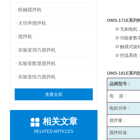
机械搅拌机
OMS-171E
系列
大功率搅拌机
Ø
无刷电机
搅拌机
Ø
功能参数
Ø
触摸式旋
实验室强力搅拌机
Ø
控温系统
实验室数显搅拌机
OMS-181E
系列
实验室恒力搅拌机
品牌型号：
查看全部
电 源：
电机功率：
相关文章
搅拌量：
RELATED ARTICLES
搅拌转速: