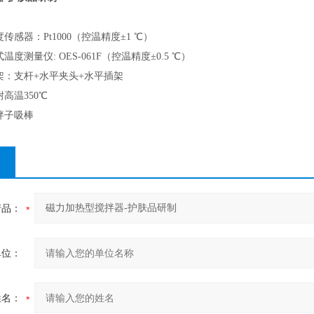
度传感器：
Pt1000
（控温精度±1 ℃）
度测量仪: OES-061F（控温精度±0.5 ℃）
架：支杆+水平夹头+水平插架
高温350℃
拌子吸棒
产品：
单位：
姓名：