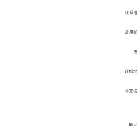
联系
常用
详细
补充
验