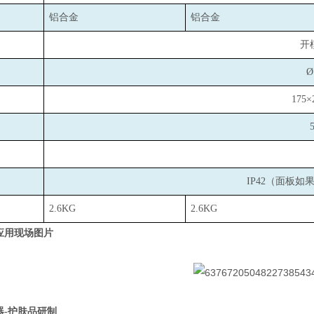
铝合金
铝合金
开
Ø
175×
IP42
（面板如
2.6KG
2.6KG
应用现场图片
器-护肤品研制