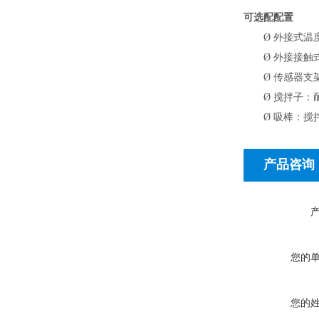
可选配配置
Ø
外接式温
Ø
外接接触式温
Ø
传感器支
Ø
搅拌子：耐
Ø
吸棒：搅
产品咨询
您的
您的