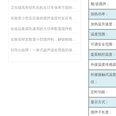
顺/逆搅拌：
卫生级高剪切乳化机在日常保养方面的小建议
加热功率：
实验室小型反应釜的搅拌速度对反应有哪些影响？
加热温升速度：(1
化妆品膏霜乳液用的大功率数显搅拌机
温度范围：
实验室研发数显小型搅拌机，解锁精细化搅拌新体验
可调安全范围：
别等出故障！一体式超声波处理器的保养秘诀，早知道少麻烦
盘面精控温度：
外接温度传感器
外接接触式温度
仪：
定时功能：
显示方式：
搅拌子长度：