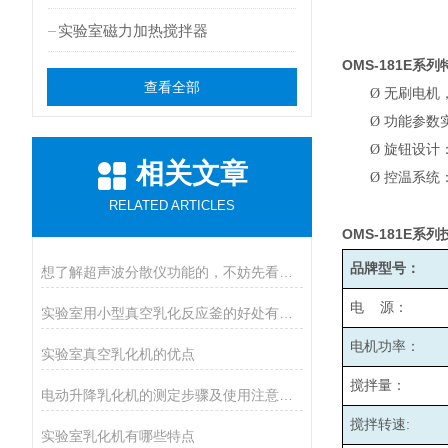
实验室磁力加热搅拌器
OMS-181E
系列
查看全部
Ø
无刷电机
Ø
功能参数
Ø
旋钮设计
相关文章
Ø
控温系统
RELATED ARTICLES
OMS-181E
系列
品牌型号：
想了解超声波分散仪功能的，不妨先看看下文！
电 源：
实验室用小型真空乳化反应釜的好处有哪些
电机功率：
实验室真空乳化机的优点
搅拌量：
电动升降乳化机的测定步骤及使用注意事项如下
搅拌转速:
实验室乳化机有哪些特点