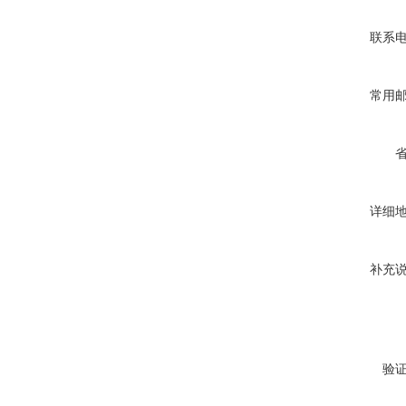
联系
常用
详细
补充
验