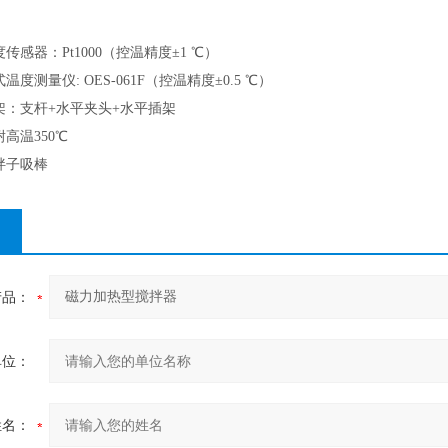
度传感器：
Pt1000
（控温精度±1 ℃）
度测量仪: OES-061F（控温精度±0.5 ℃）
架：支杆+水平夹头+水平插架
高温350℃
拌子吸棒
产品：
单位：
姓名：