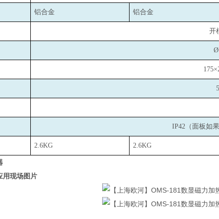
铝合金
铝合金
开
Ø
175×
IP42
（面板如
2.6KG
2.6KG
器
应用现场图片