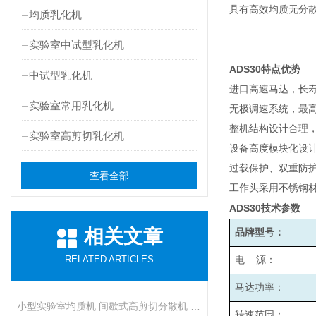
具有高效均质无分
均质乳化机
实验室中试型乳化机
ADS30
特点优势
中试型乳化机
进口高速马达，长
实验室常用乳化机
无极调速系统，最高转
整机结构设计合理
实验室高剪切乳化机
设备高度模块化设
过载保护、双重防
查看全部
工作头采用不锈钢材
ADS30
技术参数
相关文章
品牌型号：
RELATED ARTICLES
电 源：
马达功率：
小型实验室均质机 间歇式高剪切分散机 浆料乳液打样设备
转速范围：