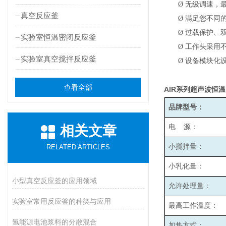
Ø
无级调速，最高
真空反应釜
Ø
满足您不同
Ø
过载保护、
实验室恒温密闭反应釜
Ø
工作头采用
实验室真空搅拌反应釜
Ø
设备模块化
查看全部
AIR
系列超声波恒温
品牌型号：
相关文章
电 源：
小搅拌量：
RELATED ARTICLES
小乳化量：
小型真空反应釜的应用领域
允许处理量：
实验室常用反应釜的种类与应用
最高工作温度：
氢能源电池浆料的分散混合
加热方式：