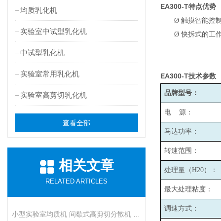
EA300-T
特点优势
均质乳化机
Ø
触摸智能控
实验室中试型乳化机
Ø
快拆式的工
中试型乳化机
实验室常用乳化机
EA300-T
技术参数
品牌型号：
实验室高剪切乳化机
电 源：
查看全部
马达功率：
转速范围：
相关文章
处理量（H20）：
RELATED ARTICLES
最大处理粘度：
调速方式：
小型实验室均质机 间歇式高剪切分散机 浆料乳液打样设备