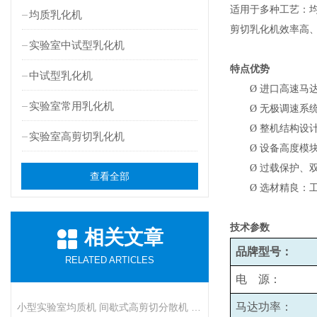
适用于多种工艺：均质
均质乳化机
剪切乳化机效率高
实验室中试型乳化机
特点优势
中试型乳化机
Ø
进口高速马
实验室常用乳化机
Ø
无极调速系统：
Ø
整机结构设
实验室高剪切乳化机
Ø
设备高度模
Ø
过载保护、
查看全部
Ø
选材精良：
技术参数
相关文章
品牌型号：
RELATED ARTICLES
电 源：
马达功率：
小型实验室均质机 间歇式高剪切分散机 浆料乳液打样设备