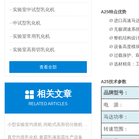
实验室中试型乳化机
A25
特点优势
Ø
进口高速马
中试型乳化机
Ø
无极调速系统
实验室常用乳化机
Ø
整机结构设
Ø
设备高度模
实验室高剪切乳化机
Ø
过载保护、
Ø
选材精良：
查看全部
A25
技术参数
相关文章
品牌型号：
RELATED ARTICLES
电 源：
马达功率：
小型实验室均质机 间歇式高剪切分散机 浆料乳液打样设备
转速范围：
真空均质乳化机 膏霜乳液面霜生产设备