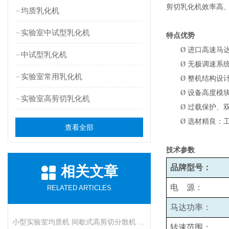
剪切乳化机效率高
均质乳化机
实验室中试型乳化机
特点优势
Ø
进口高速马
中试型乳化机
Ø
无极调速系统
实验室常用乳化机
Ø
整机结构设
Ø
设备高度模
实验室高剪切乳化机
Ø
过载保护、
Ø
选材精良：
查看全部
技术参数
品牌型号：
相关文章
电 源：
RELATED ARTICLES
马达功率：
小型实验室均质机 间歇式高剪切分散机 浆料乳液打样设备
转速范围：