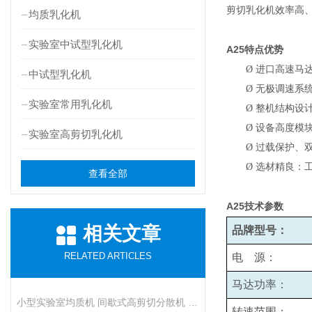
剪切乳化机效率高
均质乳化机
实验室中试型乳化机
A25
特点优势
Ø
进口高速马
中试型乳化机
Ø
无极调速系统
实验室常用乳化机
Ø
整机结构设
Ø
设备高度模
实验室高剪切乳化机
Ø
过载保护、
Ø
选材精良：
查看全部
A25
技术参数
相关文章
品牌型号：
RELATED ARTICLES
电 源：
马达功率：
小型实验室均质机 间歇式高剪切分散机 浆料乳液打样设备
转速范围：