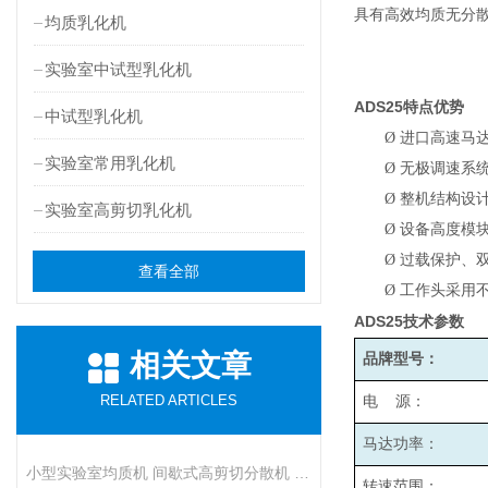
具有高效均质无分
均质乳化机
实验室中试型乳化机
ADS25
特点优势
中试型乳化机
Ø
进口高速马
实验室常用乳化机
Ø
无极调速系统
Ø
整机结构设
实验室高剪切乳化机
Ø
设备高度模
Ø
过载保护、
查看全部
Ø
工作头采用
ADS25
技术参数
相关文章
品牌型号：
RELATED ARTICLES
电 源：
马达功率：
小型实验室均质机 间歇式高剪切分散机 浆料乳液打样设备
转速范围：