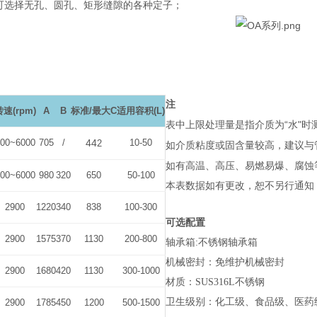
可选择无孔、圆孔、矩形缝隙的各种定子；
注
转速
(rpm)
A
B
标准
/
最大
C
适用容积
(L)
“
"
表中上限处理量是指介质为
水
时
00~6000
705
/
44
10-50
2
如介质粘度或固含量较高，建议与
如有高温、高压、易燃易爆、腐蚀
00~6000
980
320
650
50-100
本表数据如有更改，恕不另行通知
2900
1220
340
838
100-300
可选配置
2900
1575
370
1130
200-800
轴承箱
:
不锈钢轴承箱
机械密封：免维护机械密封
2900
1680
420
1130
300-1000
材质：
SUS316L
不锈钢
卫生级别：化工级、食品级、医药
2900
1785
450
1200
500-1500