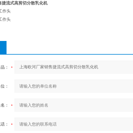
售捷流式高剪切分散乳化机
孔工作头
工作头
产品：
单位：
姓名：
电话：