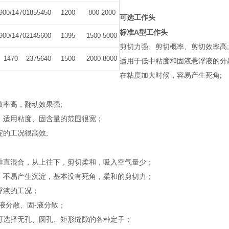
900/1470
1855
450
1200
800-2000
可选工作头
A
标准
型工作头
900/1470
2145
600
1395
1500-5000
剪切力强、剪切概率、剪切效率高
;
1470
2375
640
1500
2000-8000
适用于低中粘度和固液悬浮液的分
在粘度加大时候，容易产生死角
;
效率高，翻动效果强
;
，适用粘度、固含量的范围很宽；
淀的工况很高效
;
垂直混合，从上往下，剪切柔和，吸入空气量少；
，不易产生沉淀，基本没有死角，柔和的剪切力；
浮液的工况；
液分散、固
-
液分散；
可选择无孔、圆孔、矩形缝隙的各种定子；