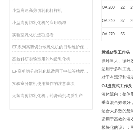
OA 200
22
2
小型高速高剪切乳化打样机
OA 240
37
2
小型高剪切乳化机的应用领域
OA 270
55
实验室乳化机选项必看
EF系列高剪切分散乳化机的日常维护保养主要包括哪些方面？
M
标准
型工作头
高校科研实验室用的均质乳化机
循环量大、循环
适用于多种工况
EF高剪切分散乳化机适用于中低等粘度的物料的和固液分散
对于有漂浮和沉
实验室分散机使用操作的注意事项
OJ
捷流式工作头
液体流向：整体
无菌高剪切乳化机，药膏药剂均质生产设备
垂直混合效果好
适合大多数的悬
适用于高效的液
-
模块化的设计：