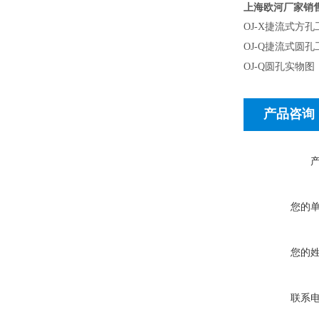
上海欧河厂家销
OJ-X
捷流式方
OJ-Q
捷流式圆孔
OJ-Q
圆孔实物图
产品咨询
您的
您的
联系