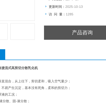
更新时间：
2025-10-13
访 问 量：
1285
产品咨询
售捷流式高剪切分散乳化机
垂直混合，从上往下，剪切柔和，吸入空气量少；
：不易产生沉淀，基本没有死角，柔和的剪切力；
浮液的工况；
液分散、固-液分散；