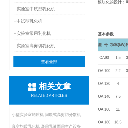
模块化的设计：
实验室中试型乳化机
中试型乳化机
实验室常用乳化机
基本参数
型
号
功率
(kW)
实验室高剪切乳化机
OA90
1.5
3
查看全部
OA 100
2.2
3
OA 120
4
相关文章
RELATED ARTICLES
OA 140
7.5
OA 160
11
小型实验室均质机 间歇式高剪切分散机 浆料乳液打样设备
OA 180
18.5
真空均质乳化机 膏霜乳液面霜生产设备