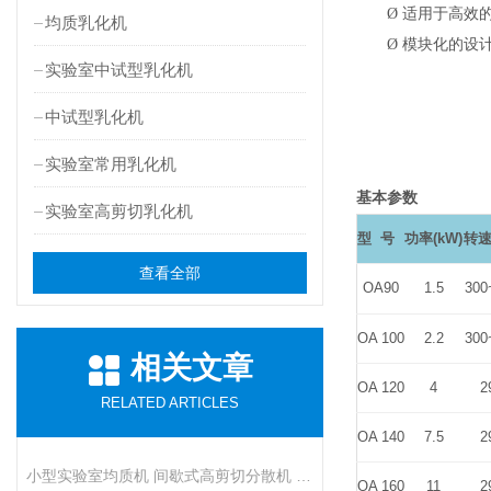
Ø
适用于高效的
均质乳化机
Ø
模块化的设
实验室中试型乳化机
中试型乳化机
实验室常用乳化机
基本参数
实验室高剪切乳化机
型
号
功率
(kW)
转
查看全部
OA90
1.5
300
OA 100
2.2
300
相关文章
OA 120
4
2
RELATED ARTICLES
OA 140
7.5
2
小型实验室均质机 间歇式高剪切分散机 浆料乳液打样设备
OA 160
11
2