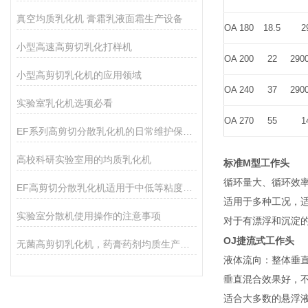
真空均质乳化机 膏霜乳液面霜生产设备
OA 180
18.5
2
小型高速高剪切乳化打样机
OA 200
22
290
小型高剪切乳化机的应用领域
OA 240
37
290
实验室乳化机选项必看
OA 270
55
1
EF系列高剪切分散乳化机的日常维护保养主要包括哪些方面？
高校科研实验室用的均质乳化机
M
标准
型工作头
循环量大、循环效
EF高剪切分散乳化机适用于中低等粘度的物料的和固液分散
适用于多种工况，
实验室分散机使用操作的注意事项
对于有漂浮和沉淀
OJ
捷流式工作头
无菌高剪切乳化机，药膏药剂均质生产设备
液体流向：整体垂
垂直混合效果好，
适合大多数的悬浮