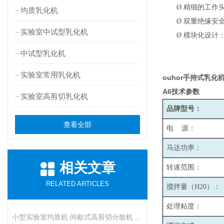
Ø
精细的工作头
均质乳化机
Ø
双重绝缘安
实验室中试型乳化机
Ø
模块化设计
中试型乳化机
实验室常用乳化机
ouhor手持式乳化
A6
技术参数
实验室高剪切乳化机
品牌型号：
查看全部
电 源：
马达功率：
相关文章
转速范围：
RELATED ARTICLES
搅拌量（H20）：
处理粘度：
小型实验室均质机 间歇式高剪切分散机 浆料乳液打样设备