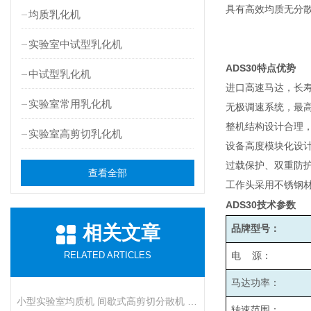
具有高效均质无分
均质乳化机
实验室中试型乳化机
ADS30
特点优势
中试型乳化机
进口高速马达，长
实验室常用乳化机
无极调速系统，最高转
整机结构设计合理
实验室高剪切乳化机
设备高度模块化设
过载保护、双重防
查看全部
工作头采用不锈钢材
ADS30
技术参数
相关文章
品牌型号：
RELATED ARTICLES
电 源：
马达功率：
小型实验室均质机 间歇式高剪切分散机 浆料乳液打样设备
转速范围：