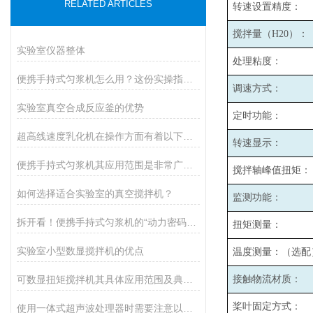
RELATED ARTICLES
转速设置精度：
搅拌量（H20）：
实验室仪器整体
处理粘度：
便携手持式匀浆机怎么用？这份实操指南，新手也能轻松拿捏！
调速方式：
实验室真空合成反应釜的优势
定时功能：
超高线速度乳化机在操作方面有着以下事项
转速显示：
便携手持式匀浆机其应用范围是非常广泛的
搅拌轴峰值扭矩：
如何选择适合实验室的真空搅拌机？
监测功能：
拆开看！便携手持式匀浆机的“动力密码”：核心组件全揭秘
扭矩测量：
实验室小型数显搅拌机的优点
温度测量：（选配
可数显扭矩搅拌机其具体应用范围及典型场景如下
接触物流材质：
桨叶固定方式：
使用一体式超声波处理器时需要注意以下事项