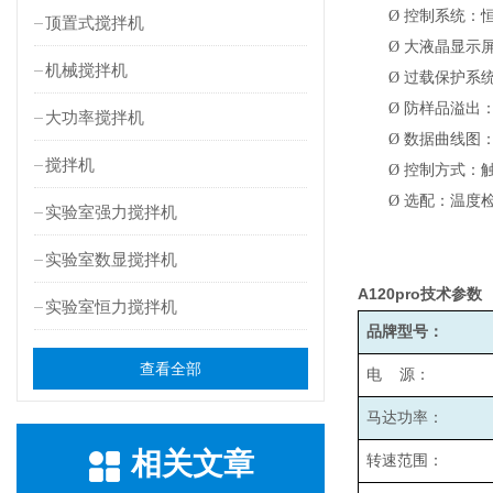
Ø
控制系统：
顶置式搅拌机
Ø
大液晶显示
机械搅拌机
Ø
过载保护系
Ø
防样品溢出
大功率搅拌机
Ø
数据曲线图
搅拌机
Ø
控制方式：
Ø
选配：温度检
实验室强力搅拌机
实验室数显搅拌机
A120pro
技术参数
实验室恒力搅拌机
品牌型号：
查看全部
电 源：
马达功率：
相关文章
转速范围：