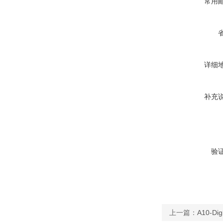
常用
详细
补充
验
上一篇：
A10-