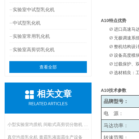
实验室中试型乳化机
A10
特点优势
中试型乳化机
Ø
进口高速马
实验室常用乳化机
Ø
无极调速系统
Ø
整机结构设
实验室高剪切乳化机
Ø
设备高度模
Ø
过载保护、
查看全部
Ø
选材精良：
A10
技术参数
相关文章
品牌型号：
RELATED ARTICLES
电 源：
小型实验室均质机 间歇式高剪切分散机 浆料乳液打样设备
马达功率：
真空均质乳化机 膏霜乳液面霜生产设备
转速范围：