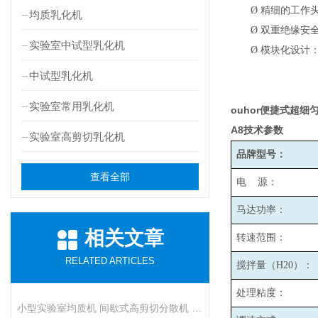
Ø
精细的工作头
均质乳化机
Ø
双重绝缘安
实验室中试型乳化机
Ø
模块化设计
中试型乳化机
实验室常用乳化机
ouhor便捷式超细
A8
技术参数
实验室高剪切乳化机
品牌型号：
查看全部
电 源：
马达功率：
相关文章
转速范围：
RELATED ARTICLES
搅拌量（H20）：
处理粘度：
小型实验室均质机 间歇式高剪切分散机 浆料乳液打样设备