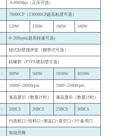
-0.096Mpa
（正压可选）
70000CP
（130000CP超高粘度可选）
120W
120W
180W
180W
0~200rpm(
超高转速可选)
锚式刮壁搅拌桨（螺带式可选）
硅橡胶（PTFE硬刮壁可选）
：
500W
500W
1050W
1050W
：
10000~28000rpm
5000~25000rpm
液晶显示（数显计时）
液晶显示（数显计时）
：
20BCS
20BCS
25BCS
30BCS
均质机口+投料口+测温口+真空口+3个备用口
电动升降