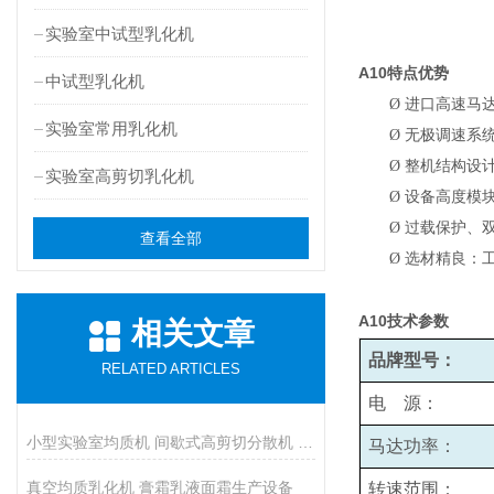
实验室中试型乳化机
A10
特点优势
中试型乳化机
Ø
进口高速马
实验室常用乳化机
Ø
无极调速系统
Ø
整机结构设
实验室高剪切乳化机
Ø
设备高度模
Ø
过载保护、
查看全部
Ø
选材精良：
A10
技术参数
相关文章
品牌型号：
RELATED ARTICLES
电 源：
小型实验室均质机 间歇式高剪切分散机 浆料乳液打样设备
马达功率：
真空均质乳化机 膏霜乳液面霜生产设备
转速范围：