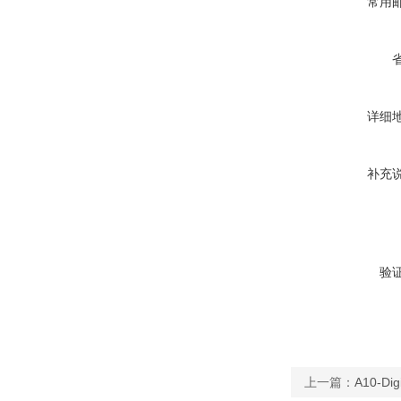
常用
详细
补充
验
上一篇：
A10-