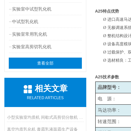
实验室中试型乳化机
A25
特点优势
Ø
进口高速马
中试型乳化机
Ø
无极调速系统
实验室常用乳化机
Ø
整机结构设
Ø
设备高度模
实验室高剪切乳化机
Ø
过载保护、
Ø
选材精良：
查看全部
A25
技术参数
相关文章
品牌型号：
RELATED ARTICLES
电 源：
马达功率：
小型实验室均质机 间歇式高剪切分散机 浆料乳液打样设备
转速范围：
真空均质乳化机 膏霜乳液面霜生产设备