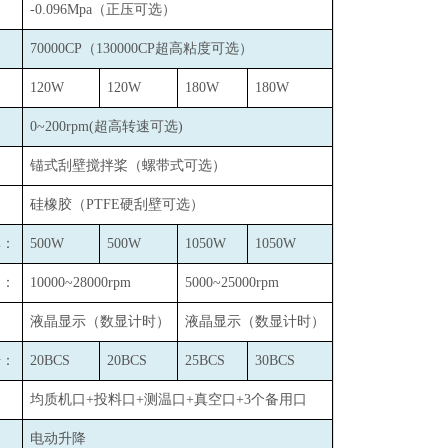
-0.096Mpa
（正压可选）
：
70000CP
（130000CP超高粘度可选）
120W
120W
180W
180W
0~200rpm(
超高转速可选)
锚式刮壁搅拌桨（螺带式可选）
硅橡胶（PTFE硬刮壁可选）
率：
500W
500W
1050W
1050W
速：
10000~28000rpm
5000~25000rpm
液晶显示（数显计时）
液晶显示（数显计时）
号：
20BCS
20BCS
25BCS
30BCS
：
均质机口+投料口+测温口+真空口+3个备用口
：
电动升降