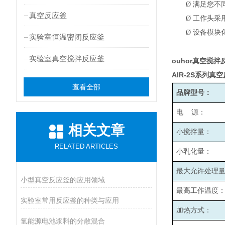
Ø
满足您不
真空反应釜
Ø
工作头采
Ø
设备模块
实验室恒温密闭反应釜
实验室真空搅拌反应釜
ouhor真空搅
AIR-2S
系列真空
查看全部
品牌型号：
电 源：
相关文章
小搅拌量：
RELATED ARTICLES
小乳化量：
最大允许处理
小型真空反应釜的应用领域
最高工作温度
实验室常用反应釜的种类与应用
加热方式：
氢能源电池浆料的分散混合