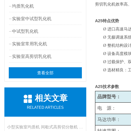
剪切乳化机效率高
均质乳化机
实验室中试型乳化机
A25
特点优势
Ø
进口高速马
中试型乳化机
Ø
无极调速系统
实验室常用乳化机
Ø
整机结构设
Ø
设备高度模
实验室高剪切乳化机
Ø
过载保护、
Ø
选材精良：
查看全部
A25
技术参数
相关文章
品牌型号：
RELATED ARTICLES
电 源：
马达功率：
小型实验室均质机 间歇式高剪切分散机 浆料乳液打样设备
转速范围：