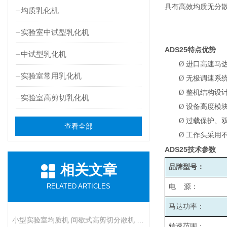
具有高效均质无分
均质乳化机
实验室中试型乳化机
ADS25
特点优势
中试型乳化机
Ø
进口高速马
实验室常用乳化机
Ø
无极调速系统
Ø
整机结构设
实验室高剪切乳化机
Ø
设备高度模
Ø
过载保护、
查看全部
Ø
工作头采用
ADS25
技术参数
相关文章
品牌型号：
RELATED ARTICLES
电 源：
马达功率：
小型实验室均质机 间歇式高剪切分散机 浆料乳液打样设备
转速范围：