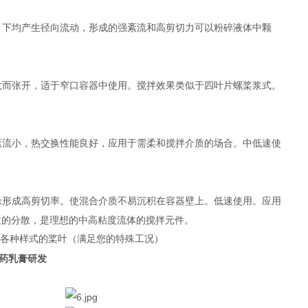
上、下均产生径向流动，形成的强紊流和高剪切力可以粉碎液体中颗
增大而张开，适于窄口容器中使用。搅拌效果类似于四叶片螺桨浆式。
，紊流小，热交换性能良好，应用于需柔和搅拌介质的场合。中低速使
边缘形成高剪切率。使混合介质不易沉积在容器壁上。低速使用。应用
质的分散，是理想的中高粘度流体的搅拌元件。
其他各种样式的桨叶（满足您的特殊工况）
医药乳膏研发