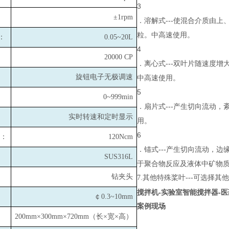
3
±1rpm
．溶解式---使混合介质由
粒。中高速使用。
：
0.05~20L
4
20000 CP
．离心式---双叶片随速度
旋钮电子无极调速
中高速使用。
5
0~999min
．扇片式---产生切向流动
实时转速和定时显示
用。
6
：
120Ncm
．锚式---产生切向流动，
SUS316L
于聚合物反应及液体中矿物
钻夹头
7.
其他特殊桨叶---可选择
搅拌机-实验室智能搅拌器-
￠0.3~10mm
案例现场
200mm×300mm×720mm
（长×宽×高）