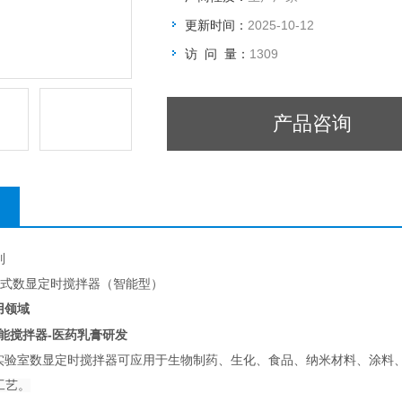
更新时间：
2025-10-12
访 问 量：
1309
产品咨询
列
s顶置式数显定时搅拌器（智能型）
用领域
能搅拌器-医药乳膏研发
实验室数显定时搅拌器可应用于生物制药、生化、食品、纳米材料、涂料
工艺。