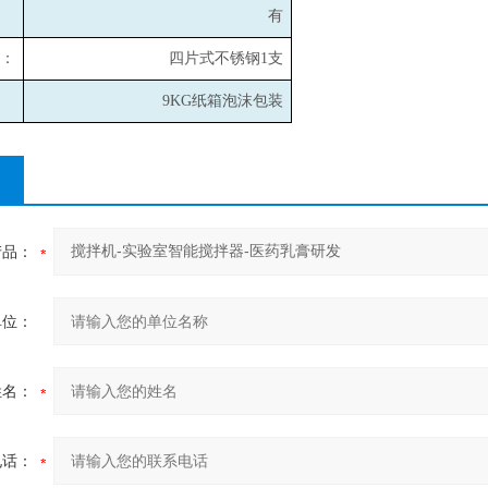
有
：
四片式不锈钢1支
9KG
纸箱泡沫包装
产品：
单位：
姓名：
电话：