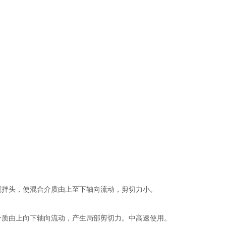
型搅拌头，使混合介质由上至下轴向流动，剪切力小。
合介质由上向下轴向流动，产生局部剪切力。中高速使用。