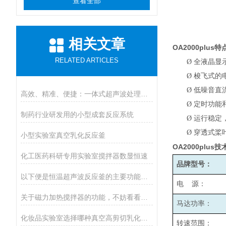
查看全部
相关文章
OA2000plus
特
RELATED ARTICLES
Ø
全液晶显
Ø
梭飞式的
Ø
低噪音直
高效、精准、便捷：一体式超声波处理器在各领域的惊人应用！
Ø
定时功能
制药行业研发用的小型成套反应系统
Ø
运行稳定
Ø
穿透式桨
小型实验室真空乳化反应釜
OA2000plus
技
化工医药科研专用实验室搅拌器数显恒速
品牌型号：
以下便是恒温超声波反应釜的主要功能所在
电 源：
关于磁力加热搅拌器的功能，不妨看看下文！
马达功率：
化妆品实验室选择哪种真空高剪切乳化机比较好呢
转速范围：