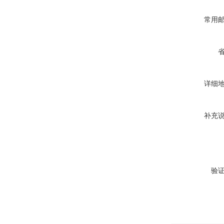
常用
详细
补充
验