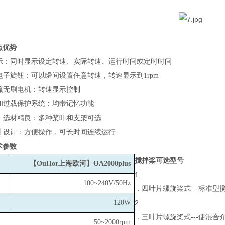
点优势
示：同时显示设定转速、实际转速、运行时间或定时时间
电子旋钮：可以瞬间设置任意转速，转速显示到1rpm
流无刷电机：转速显示控制
和过载保护系统：均带记忆功能
，选材精良：多种桨叶和支架可选
叶设计：方便操作，可长时间连续运行
术参数
搅拌桨可选型号
【OuHor上海欧河】OA2000plus
1
100~240V/50Hz
．四叶片螺旋桨式---标准
120W
2
．三叶片螺旋桨式---使混
50~2000rpm