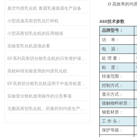
Ø
高效率的均
真空均质乳化机 膏霜乳液面霜生产设备
小型高速高剪切乳化打样机
A60
技术参数
品牌型号：
小型高剪切乳化机的应用领域
功
率：
实验室乳化机选项必看
电
源：
EF系列高剪切分散乳化机的日常维护保养主要包括哪些方面？
处
理
量：
粘
度：
高校科研实验室用的均质乳化机
转速范围：
EF高剪切分散乳化机适用于中低等粘度的物料的和固液分散
控制方式：
显示方式：
实验室分散机使用操作的注意事项
接触物料材质：
无菌高剪切乳化机，药膏药剂均质生产设备
轴套材质：
工
作
头：
保护等级：