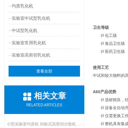
均质乳化机
实验室中试型乳化机
卫生等级
中试型乳化机
Ø
化工级
实验室常用乳化机
Ø
食品卫生级
Ø
医药卫生级
实验室高剪切乳化机
使用工艺
查看全部
中试和较大物料的
A60
产品优势
相关文章
Ø
选材精良，
RELATED ARTICLES
Ø
设备全自动
Ø
仅需更换工
小型实验室均质机 间歇式高剪切分散机 浆料乳液打样设备
Ø
整机具有集