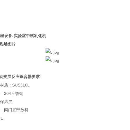
械设备-实验室中试乳化机
现场图片
动夹层反应釜容器要求
SUS316L
材质：
304
：
不锈钢
保温层
：阀门底部放料
0L