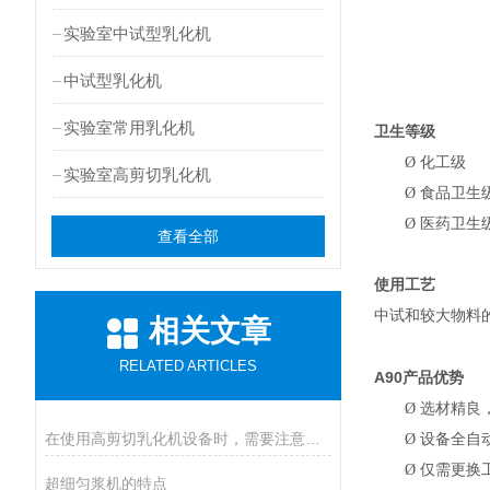
实验室中试型乳化机
中试型乳化机
实验室常用乳化机
卫生等级
Ø
化工级
实验室高剪切乳化机
Ø
食品卫生
Ø
医药卫生
查看全部
使用工艺
中试和较大物料
相关文章
RELATED ARTICLES
A90
产品优势
Ø
选材精良
在使用高剪切乳化机设备时，需要注意以下几个方面
Ø
设备全自
Ø
仅需更换
超细匀浆机的特点