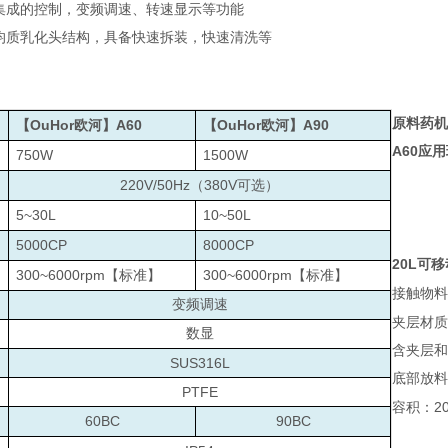
集成的控制，变频调速、转速显示等功能
均质乳化头结构，具备快速拆装，快速清洗等
原料药机
OuHor
A60
OuHor
A90
【
欧河】
【
欧河】
A60
应用
750W
1500W
220V/50Hz
380V
（
可选）
5~30L
10~50L
5000CP
8000CP
20L
可移
300~6000rpm
300~6000rpm
【标准】
【标准】
接触物料
变频调速
夹层材质
数显
含夹层和
：
SUS316L
底部放料
PTFE
2
容积：
60BC
90BC