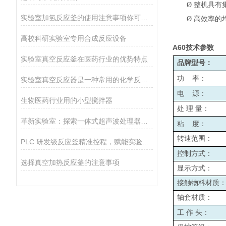
Ø
整机具有
实验室加氢反应釜的使用注意事项你可记清楚了？
Ø
高效率的
高校科研实验室专用合成反应设备
A60
技术参数
实验室真空反应釜在医药行业的优势特点
品牌型号：
功
率：
实验室真空反应器是一种常用的化学反应设备，具有如下优势
电
源：
生物医药行业用的小型搅拌器
处
理
量：
革新实验室：探索一体式超声波处理器的神奇功能！
粘
度：
转速范围：
PLC 研发级反应釜精准控程，赋能实验与工艺研发
控制方式：
选择真空加热反应釜的注意事项
显示方式：
接触物料材质
轴套材质：
工
作
头：