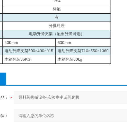
IP54
标配
有
分批处理
电动升降支架（配重升降可选）
400mm
600mm
500
400
915
710
550
1060
电动升降支架
×
×
电动升降支架
×
×
35KG
50kg
木箱包装
木箱包装
产品：
单位：