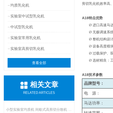
剪切乳化机效率高
均质乳化机
实验室中试型乳化机
A18
特点优势
Ø
进口高速马
中试型乳化机
Ø
无极调速系统
实验室常用乳化机
Ø
整机结构设
Ø
设备高度模
实验室高剪切乳化机
Ø
过载保护、
Ø
选材精良：
查看全部
A18
技术参数
相关文章
品牌型号：
RELATED ARTICLES
电 源：
马达功率：
小型实验室均质机 间歇式高剪切分散机 浆料乳液打样设备
转速范围：