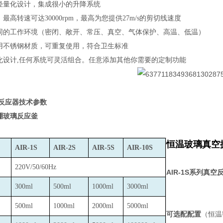
轻量化设计，集成很小的升降系统
最高转速可达30000rpm，最高为您提供27m/s的剪切线速度
同的工作环境（密闭、敞开、常压、真空、气体保护、高温、低温）
用不锈钢材质，可重复使用，符合卫生标准
化设计,任何系统可灵活组合。任意添加其他你需要的定制功能
反应器技术参数
硼玻璃反应釜
恒温玻璃真空
AIR-1S
AIR-2S
AIR-5S
AIR-10S
220V/50/60Hz
AIR-1S
系列真空
300ml
500ml
1000ml
3000ml
500ml
1000ml
2000ml
5000ml
可选配配置
（恒温