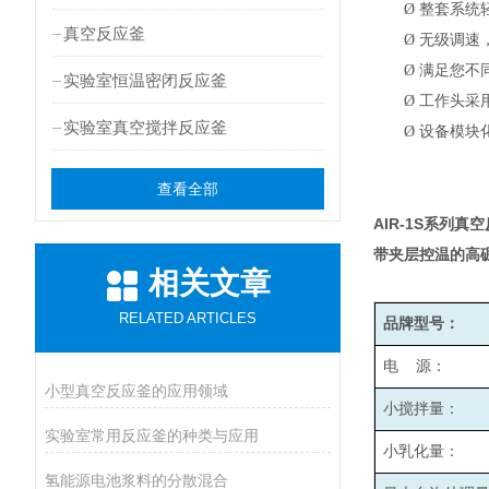
Ø
整套系统
真空反应釜
Ø
无级调速，
Ø
满足您不
实验室恒温密闭反应釜
Ø
工作头采
实验室真空搅拌反应釜
Ø
设备模块
查看全部
AIR-1S
系列真空
带夹层控温的高
相关文章
RELATED ARTICLES
品牌型号：
电 源：
小型真空反应釜的应用领域
小搅拌量：
实验室常用反应釜的种类与应用
小乳化量：
氢能源电池浆料的分散混合