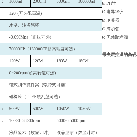
量：
1000ml
2000ml
5000ml
100000ml
Ø
PH
计
Ø
电导率仪
：
120
°(可选配高温)
Ø
冷凝器
水浴、油浴循环
Ø
滴加管
-0.096Mpa
（正压可选）
Ø
无菌取样阀
：
70000CP
（130000CP超高粘度可选）
带夹层控温的高硼
120W
120W
180W
180W
0~200rpm(
超高转速可选)
锚式刮壁搅拌桨（螺带式可选）
硅橡胶（PTFE硬刮壁可选）
率：
500W
500W
1050W
1050W
速：
10000~28000rpm
5000~25000rpm
液晶显示（数显计时）
液晶显示（数显计时）