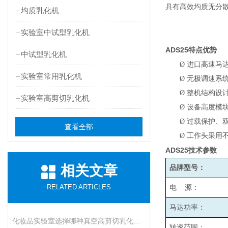
具有高效均质无分
均质乳化机
实验室中试型乳化机
ADS25
特点优势
中试型乳化机
Ø
进口高速马
实验室常用乳化机
Ø
无极调速系统
Ø
整机结构设
实验室高剪切乳化机
Ø
设备高度模
Ø
过载保护、
查看全部
Ø
工作头采用
ADS25
技术参数
相关文章
品牌型号：
RELATED ARTICLES
电 源：
马达功率：
化妆品实验室选择哪种真空高剪切乳化机比较好呢
转速范围：