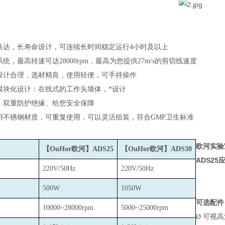
马达，长寿命设计，可连续长时间稳定运行4小时及以上
统，最高转速可达28000rpm，最高为您提供27m/s的剪切线速度
设计合理，选材精良，使用轻便，可手持操作
模块化设计：在线式的工作头墙体，*设计
、双重防护绝缘、给您安全保障
用不锈钢材质，可重复使用，可以灵活组装，符合GMP卫生标准
欧河实验
【OuHor欧河】ADS25
【OuHor欧河】ADS30
ADS25
220V/50Hz
220V/50Hz
500W
1050W
可选配件
10000~28000rpm
5000~25000rpm
Ø
可视高