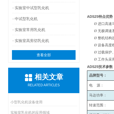
实验室中试型乳化机
ADS25
特点优势
中试型乳化机
Ø
进口高速
实验室常用乳化机
Ø
无极调速系
Ø
整机结构
实验室高剪切乳化机
Ø
设备高度
Ø
过载保护
查看全部
Ø
工作头采
ADS25
技术参数
相关文章
品牌型号：
RELATED ARTICLES
电 源：
马达功率：
小型乳化机设备使用
转速范围：
实验室乳化机的应用领域