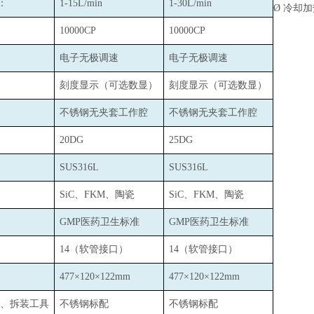
：
1-15L/min
1-30L/min
Ø
冷却加
10000CP
10000CP
电子无极调速
电子无极调速
刻度显示（可选数显）
刻度显示（可选数显）
不锈钢无夹套工作腔
不锈钢无夹套工作腔
20DG
25DG
SUS316L
SUS316L
SiC
、FKM、陶瓷
SiC
、FKM、陶瓷
GMP
医药卫生标准
GMP
医药卫生标准
14
（软管接口）
14
（软管接口）
477
×120×122mm
477
×120×122mm
、拆装工具
不锈钢标配
不锈钢标配