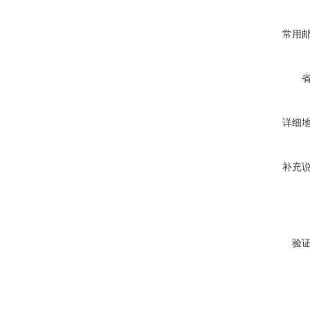
常用
详细
补充
验