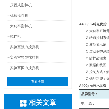
顶置式搅拌机
机械搅拌机
A400pro
特点优势
大功率搅拌机
Ø
大功率直流
搅拌机
Ø
转速控制系
Ø
液晶显示屏
实验室强力搅拌机
Ø
过载保护系
实验室数显搅拌机
Ø
防样品溢出
Ø
数据曲线图
实验室恒力搅拌机
Ø
控制方式：
Ø
选配功能：无
查看全部
A400pro
技术参数
品牌型号：
相关文章
电 源：