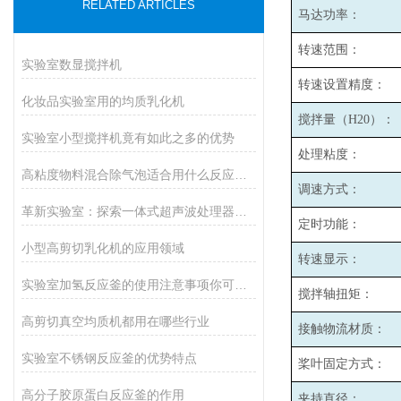
RELATED ARTICLES
马达功率：
转速范围：
实验室数显搅拌机
转速设置精度：
化妆品实验室用的均质乳化机
搅拌量（H20）：
实验室小型搅拌机竟有如此之多的优势
处理粘度：
高粘度物料混合除气泡适合用什么反应釜设备
调速方式：
革新实验室：探索一体式超声波处理器的神奇功能！
定时功能：
小型高剪切乳化机的应用领域
转速显示：
实验室加氢反应釜的使用注意事项你可记清楚了？
搅拌轴扭矩：
高剪切真空均质机都用在哪些行业
接触物流材质：
实验室不锈钢反应釜的优势特点
桨叶固定方式：
高分子胶原蛋白反应釜的作用
夹持直径：