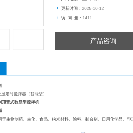
更新时间：
2025-10-12
访 问 量：
1411
产品咨询
列
置式数显定时搅拌器（智能型）
制顶置式数显型搅拌机
域
用于生物制药、生化、食品、纳米材料、涂料、黏合剂、日用化学品、印