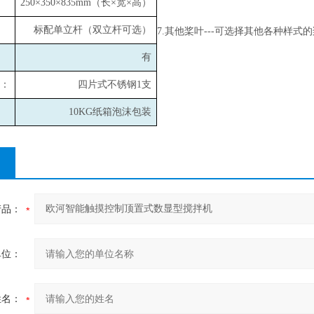
250
×350×835mm（长×宽×高）
标配单立杆（双立杆可选）
7.
其他桨叶---可选择其他各种样式
有
：
四片式不锈钢1支
10KG
纸箱泡沫包装
产品：
单位：
姓名：