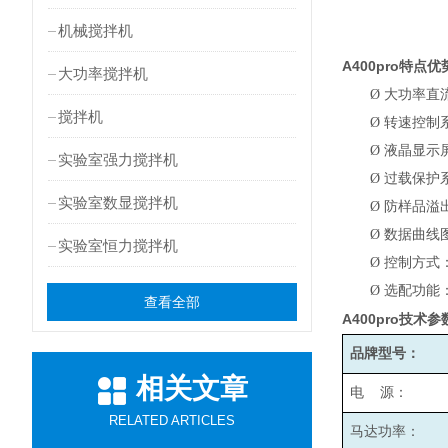
机械搅拌机
A400pro
特点优
大功率搅拌机
Ø
大功率直
搅拌机
Ø
转速控制
Ø
液晶显示
实验室强力搅拌机
Ø
过载保护
实验室数显搅拌机
Ø
防样品溢
Ø
数据曲线
实验室恒力搅拌机
Ø
控制方式
Ø
选配功能
查看全部
A400pro
技术参
品牌型号：
相关文章
电 源：
RELATED ARTICLES
马达功率：