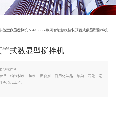
实验室数显搅拌机
> A400pro欧河智能触摸控制顶置式数显型搅拌机
顶置式数显型搅拌机
显型搅拌机
化、食品、纳米材料、涂料、黏合剂、日用化学品、印染、石化，适
拌等混合工艺。