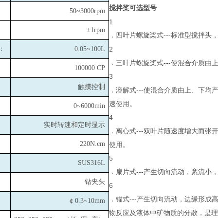
搅拌桨可选型号
50~3000rpm
1
±1rpm
．四叶片螺旋桨式---标准型搅拌
：
0.05~100L
2
．三叶片螺旋桨式---使混合介质
100000 CP
3
触摸控制
．溶解式---使混合介质由上、下
速使用。
0~6000min
4
实时转速和定时显示
．离心式---双叶片随速度增大而
220N.cm
使用。
5
SUS316L
．扇片式---产生切向流动，紊流
钻夹头
6
．锚式---产生切向流动，边缘形
￠0.3~10mm
物反应及液体中矿物质的分散，是理