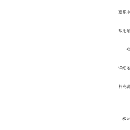
联系
常用
详细
补充
验