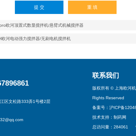
00pro欧河顶置式数显搅拌机/悬臂式机械搅拌器
0-H欧河电动强力搅拌器/无刷电机搅拌机
联系我们
67896861
版权所有 © 上海欧河机
Rights Reserved
江区文松路333弄1号楼2层
备案号：沪ICP备12048
技术支持：
制药网
332@qq.com
总访问量：284061