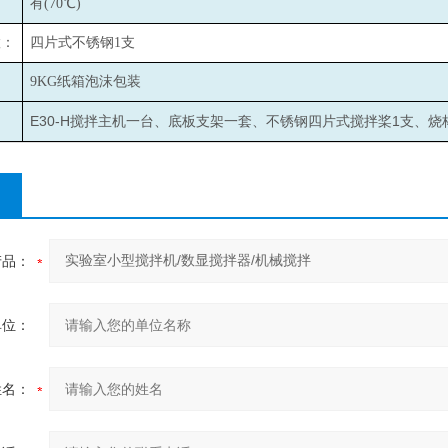
有(70℃)
置：
四片式不锈钢1支
9KG
纸箱泡沫包装
E30-H
1
搅拌主机一台、底板支架一套、不锈钢四片式搅拌桨
支、烧
产品：
单位：
姓名：