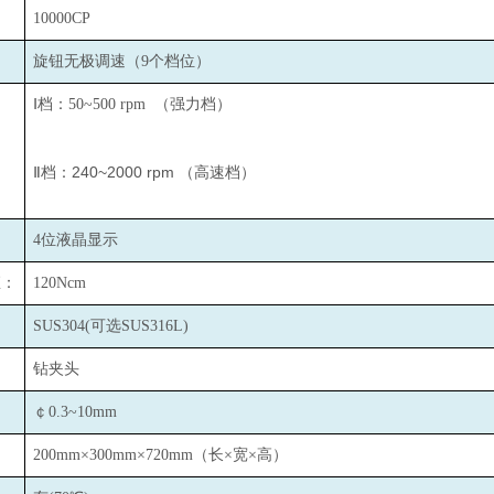
10000CP
旋钮无极调速（9个档位）
Ⅰ档：50~500 rpm （强力档）
Ⅱ档：240~2000 rpm （高速档）
4
位液晶显示
矩：
120Ncm
：
SUS304(
可选SUS316L)
：
钻夹头
￠0.3~10mm
200mm×300mm×720mm
（长×宽×高）