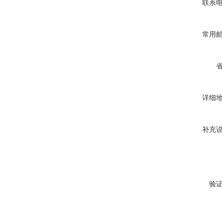
联系
常用
详细
补充
验