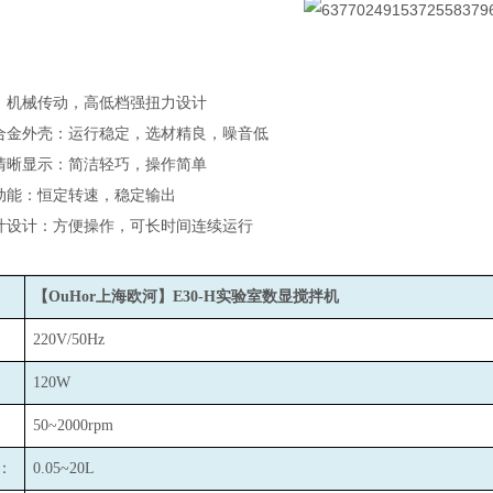
：机械传动，高低档强扭力设计
合金外壳：运行稳定，选材精良，噪音低
清晰显示：简洁轻巧，操作简单
动能：恒定转速，稳定输出
叶设计：方便操作，可长时间连续运行
【OuHor上海欧河】E30-H实验室数显搅拌机
220V/50Hz
120W
50~2000rpm
：
0.05~20L