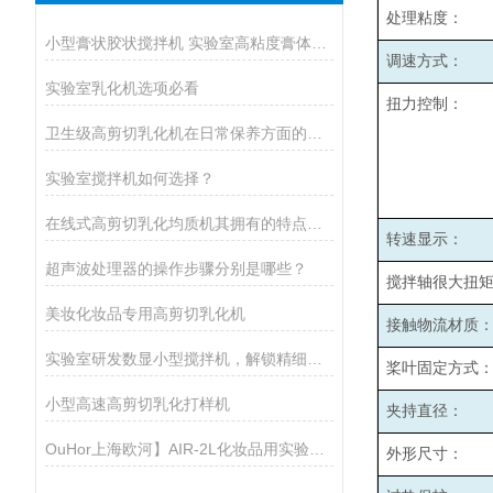
处理粘度：
小型膏状胶状搅拌机 实验室高粘度膏体胶水均质搅拌设备厂家
调速方式：
实验室乳化机选项必看
扭力控制：
卫生级高剪切乳化机在日常保养方面的小建议
实验室搅拌机如何选择？
在线式高剪切乳化均质机其拥有的特点如下
转速显示：
超声波处理器的操作步骤分别是哪些？
搅拌轴很大扭
美妆化妆品专用高剪切乳化机
接触物流材质
实验室研发数显小型搅拌机，解锁精细化搅拌新体验
桨叶固定方式
小型高速高剪切乳化打样机
夹持直径：
OuHor上海欧河】AIR-2L化妆品用实验室真空反应釜
外形尺寸：