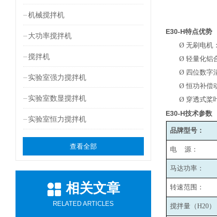
机械搅拌机
E30-H
特点优势
大功率搅拌机
Ø
无刷电机
搅拌机
Ø
轻量化铝
Ø
四位数字
实验室强力搅拌机
Ø
恒功补偿
实验室数显搅拌机
Ø
穿透式桨
E30-H
技术参数
实验室恒力搅拌机
品牌型号：
查看全部
电 源：
马达功率：
相关文章
转速范围：
RELATED ARTICLES
搅拌量（H20）