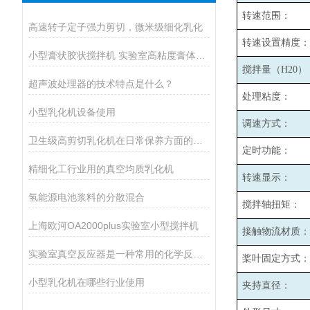
转速范围：
高速转子定子强力剪切，微米级细化乳化
转速设置精度：
小型膏状胶状搅拌机 实验室高粘度膏体胶水均质搅拌设备厂家
搅拌量（H20）
超声波处理器的技术特点是什么？
处理粘度：
小型乳化机设备使用
调速方式：
卫生级高剪切乳化机在日常保养方面的小建议
定时功能：
精细化工行业用的真空均质乳化机
转速显示：
氢能源电池浆料的分散混合
搅拌轴扭矩：
上海欧河OA2000plus实验室小型搅拌机
接触物流材质：
实验室真空反应器是一种常用的化学反应设备，具有如下优势
桨叶固定方式：
小型乳化机在哪些行业使用
夹持直径：