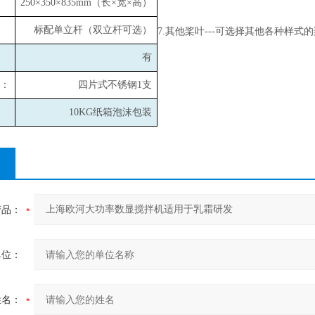
250
×350×835mm（长×宽×高）
标配单立杆（双立杆可选）
7.
其他桨叶---可选择其他各种样式
有
：
四片式不锈钢1支
10KG
纸箱泡沫包装
产品：
单位：
姓名：