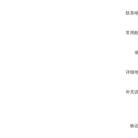
联系
常用
详细
补充
验