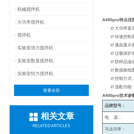
机械搅拌机
A400pro
特点优
大功率搅拌机
Ø
大功率直
搅拌机
Ø
转速控制
Ø
液晶显示
实验室强力搅拌机
Ø
过载保护
实验室数显搅拌机
Ø
防样品溢
Ø
数据曲线
实验室恒力搅拌机
Ø
控制方式
Ø
选配功能
查看全部
A400pro
技术参
品牌型号：
相关文章
电 源：
RELATED ARTICLES
马达功率：