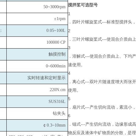
搅拌桨可选型号
50~3000rpm
1
±1rpm
．四叶片螺旋桨式---标准型搅拌
：
0.05~100L
2
．三叶片螺旋桨式---使混合介质
100000 CP
3
触摸控制
．溶解式---使混合介质由上、下
速使用。
0~6000min
4
实时转速和定时显示
．离心式---双叶片随速度增大而
220N.cm
使用。
5
SUS316L
．扇片式---产生切向流动，紊流
钻夹头
6
．锚式---产生切向流动，边缘形
￠0.3~10mm
物反应及液体中矿物质的分散，是理