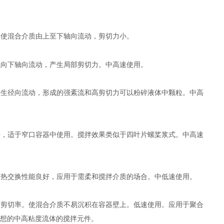
头，使混合介质由上至下轴向流动，剪切力小。
由上向下轴向流动，产生局部剪切力。中高速使用。
均产生径向流动，形成的强紊流和高剪切力可以粉碎液体中颗粒。中高
张开，适于窄口容器中使用。搅拌效果类似于四叶片螺桨浆式。中高速
小，热交换性能良好，应用于需柔和搅拌介质的场合。中低速使用。
成高剪切率。使混合介质不易沉积在容器壁上。低速使用。应用于聚合
想的中高粘度流体的搅拌元件。