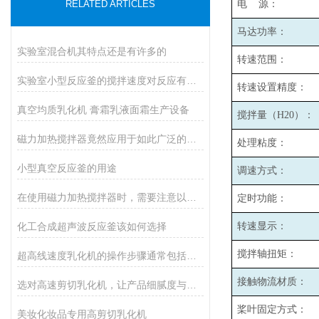
RELATED ARTICLES
电 源：
马达功率：
实验室混合机其特点还是有许多的
转速范围：
实验室小型反应釜的搅拌速度对反应有哪些影响？
转速设置精度：
真空均质乳化机 膏霜乳液面霜生产设备
搅拌量（H20）：
磁力加热搅拌器竟然应用于如此广泛的领域
处理粘度：
小型真空反应釜的用途
调速方式：
在使用磁力加热搅拌器时，需要注意以下事项
定时功能：
化工合成超声波反应釜该如何选择
转速显示：
搅拌轴扭矩：
超高线速度乳化机的操作步骤通常包括以下几个关键阶段
接触物流材质：
选对高速剪切乳化机，让产品细腻度与产能双提升
桨叶固定方式：
美妆化妆品专用高剪切乳化机