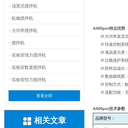
顶置式搅拌机
机械搅拌机
A400pro
特点优势
大功率搅拌机
Ø
大功率直流
搅拌机
Ø
转速控制系
Ø
液晶显示屏
实验室强力搅拌机
Ø
过载保护系
实验室数显搅拌机
Ø
防样品溢出
Ø
数据曲线图
实验室恒力搅拌机
Ø
控制方式：
Ø
选配功能：无
查看全部
A400pro
技术参数
相关文章
品牌型号：