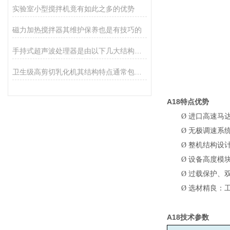
实验室小型搅拌机竟有如此之多的优势
磁力加热搅拌器其维护保养也是有技巧的
手持式超声波处理器是由以下几大结构组成
卫生级高剪切乳化机其结构特点通常包括以下几个方面
A18
特点优势
Ø
进口高速马
Ø
无极调速系统
Ø
整机结构设
Ø
设备高度模
Ø
过载保护、
Ø
选材精良：
A18
技术参数