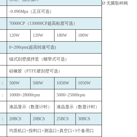
Ø
无菌取样阀
-0.096Mpa
（正压可选）
：
70000CP
（130000CP超高粘度可选）
120W
120W
180W
180W
0~200rpm(
超高转速可选)
锚式刮壁搅拌桨（螺带式可选）
硅橡胶（PTFE硬刮壁可选）
率：
500W
500W
1050W
1050W
速：
10000~28000rpm
5000~25000rpm
液晶显示（数显计时）
液晶显示（数显计时）
号：
20BCS
20BCS
25BCS
30BCS
：
均质机口+投料口+测温口+真空口+3个备用口