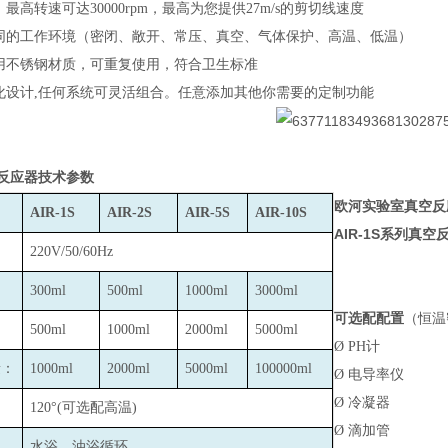
最高转速可达30000rpm，最高为您提供27m/s的剪切线速度
同的工作环境（密闭、敞开、常压、真空、气体保护、高温、低温）
用不锈钢材质，可重复使用，符合卫生标准
化设计,任何系统可灵活组合。任意添加其他你需要的定制功能
反应器技术参数
欧河实验室真空反
AIR-1S
AIR-2S
AIR-5S
AIR-10S
AIR-1S
系列真空
220V/50/60Hz
300ml
500ml
1000ml
3000ml
可选配配置
（恒温
500ml
1000ml
2000ml
5000ml
Ø
PH
计
量：
1000ml
2000ml
5000ml
100000ml
Ø
电导率仪
Ø
冷凝器
：
120
°(可选配高温)
Ø
滴加管
水浴、油浴循环