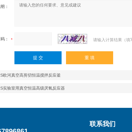
说明：
证码：
请输入计算结果（填
R-1S欧河真空高剪切恒温搅拌反应釜
R-1S实验室用真空恒温高级厌氧反应器
联系我们
67896861