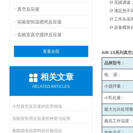
Ø
无级调速，
真空反应釜
Ø
满足您不
Ø
工作头采
实验室恒温密闭反应釜
Ø
设备模块
实验室真空搅拌反应釜
查看全部
AIR-1S
系列真空
品牌型号：
相关文章
电 源：
小搅拌量：
RELATED ARTICLES
小乳化量：
小型真空反应釜的应用领域
最大允许处理
实验室常用反应釜的种类与应用
最高工作温度
氢能源电池浆料的分散混合
加热方式：