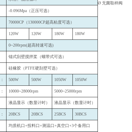
Ø
无菌取样阀
-0.096Mpa
（正压可选）
70000CP
（130000CP超高粘度可选）
120W
120W
180W
180W
0~200rpm(
超高转速可选)
锚式刮壁搅拌桨（螺带式可选）
硅橡胶（PTFE硬刮壁可选）
：
500W
500W
1050W
1050W
：
10000~28000rpm
5000~25000rpm
液晶显示（数显计时）
液晶显示（数显计时）
：
20BCS
20BCS
25BCS
30BCS
均质机口+投料口+测温口+真空口+3个备用口