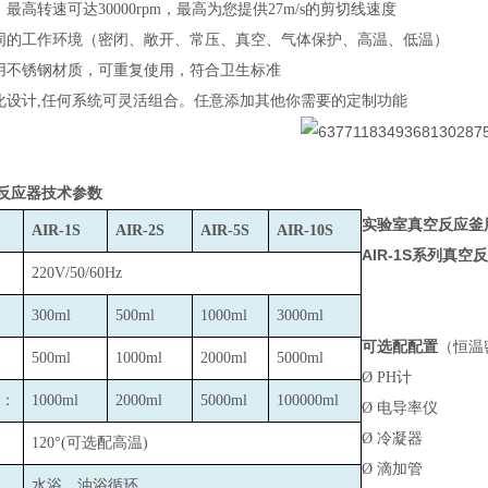
最高转速可达30000rpm，最高为您提供27m/s的剪切线速度
同的工作环境（密闭、敞开、常压、真空、气体保护、高温、低温）
用不锈钢材质，可重复使用，符合卫生标准
化设计,任何系统可灵活组合。任意添加其他你需要的定制功能
反应器技术参数
实验室真空反应釜
AIR-1S
AIR-2S
AIR-5S
AIR-10S
AIR-1S
系列真空反
220V/50/60Hz
300ml
500ml
1000ml
3000ml
可选配配置
（恒温
500ml
1000ml
2000ml
5000ml
Ø
PH
计
：
1000ml
2000ml
5000ml
100000ml
Ø
电导率仪
Ø
冷凝器
120
°(可选配高温)
Ø
滴加管
水浴、油浴循环