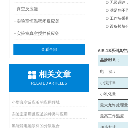
Ø
无级调速，
真空反应釜
Ø
满足您不
Ø
工作头采
实验室恒温密闭反应釜
Ø
设备模块
实验室真空搅拌反应釜
查看全部
AIR-1S
系列真空
品牌型号：
电 源：
相关文章
小搅拌量：
RELATED ARTICLES
小乳化量：
小型真空反应釜的应用领域
最大允许处理量
实验室常用反应釜的种类与应用
最高工作温度：
氢能源电池浆料的分散混合
加热方式：